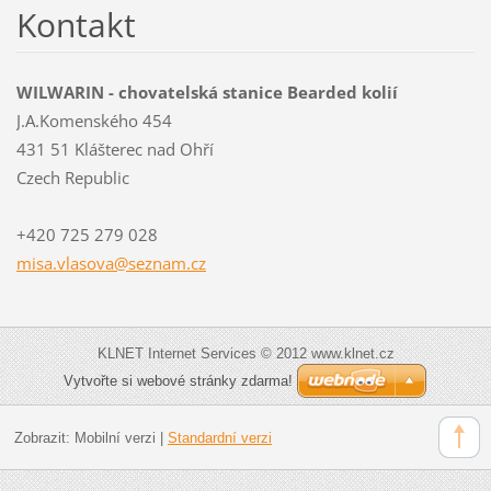
Kontakt
WILWARIN - chovatelská stanice Bearded kolií
J.A.Komenského 454
431 51 Klášterec nad Ohří
Czech Republic
+420 725 279 028
misa.vla
sova@sez
nam.cz
KLNET Internet Services © 2012 www.klnet.cz
Vytvořte si webové stránky zdarma!
Zobrazit:
Mobilní verzi
|
Standardní verzi