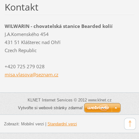
Kontakt
WILWARIN - chovatelská stanice Bearded kolií
J.A.Komenského 454
431 51 Klášterec nad Ohří
Czech Republic
+420 725 279 028
misa.vla
sova@sez
nam.cz
KLNET Internet Services © 2012 www.klnet.cz
Vytvořte si webové stránky zdarma!
Zobrazit:
Mobilní verzi
|
Standardní verzi