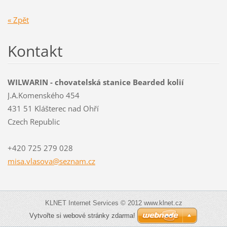
« Zpět
Kontakt
WILWARIN - chovatelská stanice Bearded kolií
J.A.Komenského 454
431 51 Klášterec nad Ohří
Czech Republic
+420 725 279 028
misa.vla
sova@sez
nam.cz
KLNET Internet Services © 2012 www.klnet.cz
Vytvořte si webové stránky zdarma!