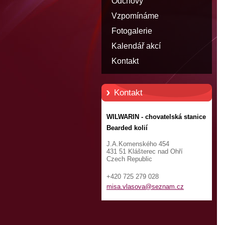
Odchovy
Vzpomínáme
Fotogalerie
Kalendář akcí
Kontakt
Kontakt
WILWARIN - chovatelská stanice
Bearded kolií
J.A.Komenského 454
431 51 Klášterec nad Ohří
Czech Republic
+420 725 279 028
misa.vla
sova@sez
nam.cz