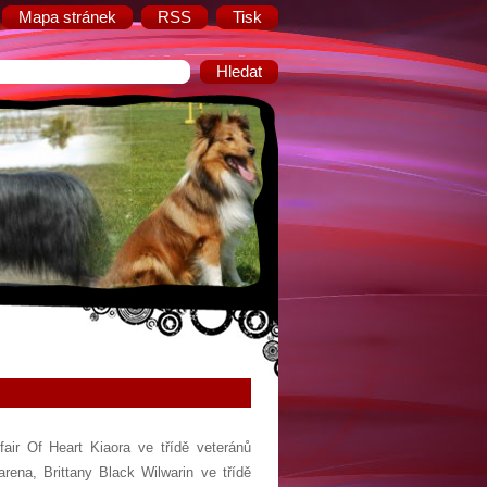
Mapa stránek
RSS
Tisk
ir Of Heart Kiaora ve třídě veteránů
ena, Brittany Black Wilwarin ve třídě