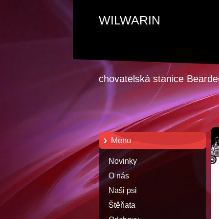
WILWARIN
chovatelská stanice Bearded
Menu
Novinky
O nás
Naši psi
Štěňata