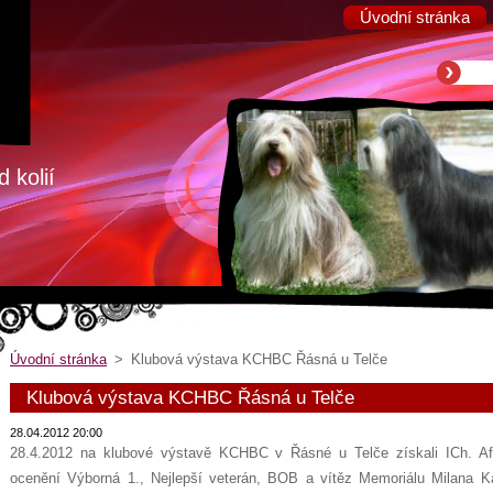
Úvodní stránka
 kolií
Úvodní stránka
>
Klubová výstava KCHBC Řásná u Telče
Klubová výstava KCHBC Řásná u Telče
28.04.2012 20:00
28.4.2012 na klubové výstavě KCHBC v Řásné u Telče získali ICh. Affa
ocenění Výborná 1., Nejlepší veterán, BOB a vítěz Memoriálu Milana Kar