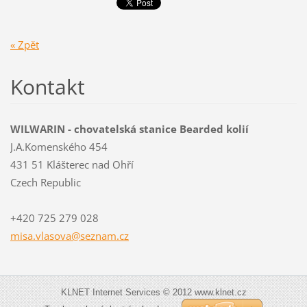
« Zpět
Kontakt
WILWARIN - chovatelská stanice Bearded kolií
J.A.Komenského 454
431 51 Klášterec nad Ohří
Czech Republic
+420 725 279 028
misa.vla
sova@sez
nam.cz
KLNET Internet Services © 2012 www.klnet.cz