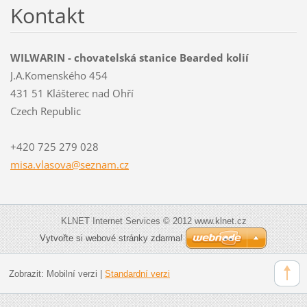
Kontakt
WILWARIN - chovatelská stanice Bearded kolií
J.A.Komenského 454
431 51 Klášterec nad Ohří
Czech Republic
+420 725 279 028
misa.vla
sova@sez
nam.cz
KLNET Internet Services © 2012 www.klnet.cz
Vytvořte si webové stránky zdarma!
Zobrazit:
Mobilní verzi
|
Standardní verzi