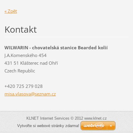
« Zpět
Kontakt
WILWARIN - chovatelská stanice Bearded kolií
J.A.Komenského 454
431 51 Klášterec nad Ohří
Czech Republic
+420 725 279 028
misa.vla
sova@sez
nam.cz
KLNET Internet Services © 2012 www.klnet.cz
Vytvořte si webové stránky zdarma!