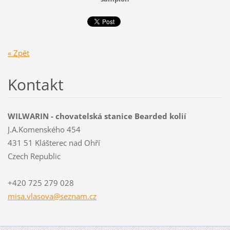
« Zpět
Kontakt
WILWARIN - chovatelská stanice Bearded kolií
J.A.Komenského 454
431 51 Klášterec nad Ohří
Czech Republic
+420 725 279 028
misa.vla
sova@sez
nam.cz