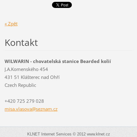
« Zpět
Kontakt
WILWARIN - chovatelská stanice Bearded kolií
J.A.Komenského 454
431 51 Klášterec nad Ohří
Czech Republic
+420 725 279 028
misa.vla
sova@sez
nam.cz
KLNET Internet Services © 2012 www.klnet.cz