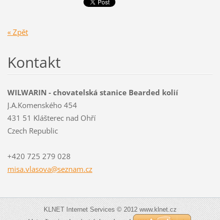
« Zpět
Kontakt
WILWARIN - chovatelská stanice Bearded kolií
J.A.Komenského 454
431 51 Klášterec nad Ohří
Czech Republic
+420 725 279 028
misa.vla
sova@sez
nam.cz
KLNET Internet Services © 2012 www.klnet.cz