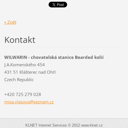
« Zpět
Kontakt
WILWARIN - chovatelská stanice Bearded kolií
J.A.Komenského 454
431 51 Klášterec nad Ohří
Czech Republic
+420 725 279 028
misa.vla
sova@sez
nam.cz
KLNET Internet Services © 2012 www.klnet.cz