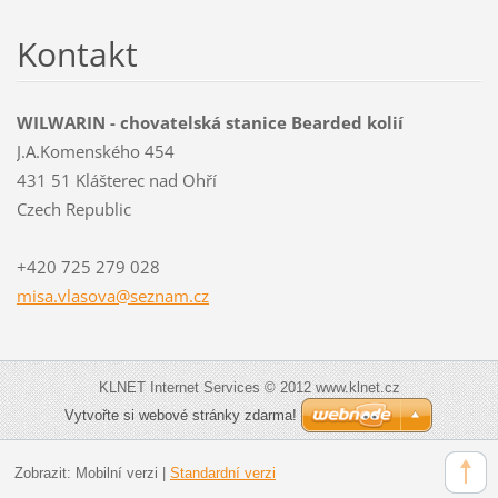
Kontakt
WILWARIN - chovatelská stanice Bearded kolií
J.A.Komenského 454
431 51 Klášterec nad Ohří
Czech Republic
+420 725 279 028
misa.vla
sova@sez
nam.cz
KLNET Internet Services © 2012 www.klnet.cz
Vytvořte si webové stránky zdarma!
Zobrazit:
Mobilní verzi
|
Standardní verzi