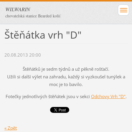
WILWARIN
chovatelská stanice Bearded kolií
Štěňátka vrh "D"
20.08.2013 20:00
Štěňátků je sedm týdnů a už pěkně rošťačí.
Užili si další výlet na zahradu, každý si vyzkoušel tunýlek a
moc je to bavilo.
Fotečky jednotlivých štěňátek jsou v sekci
Odchovy Vrh "D"
.
« Zpět