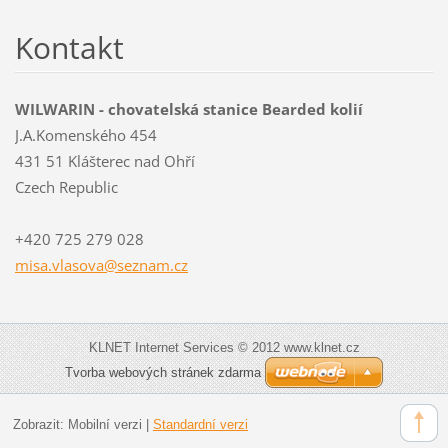
Kontakt
WILWARIN - chovatelská stanice Bearded kolií
J.A.Komenského 454
431 51 Klášterec nad Ohří
Czech Republic
+420 725 279 028
misa.vla
sova@sez
nam.cz
KLNET Internet Services © 2012 www.klnet.cz
Tvorba webových stránek zdarma
Zobrazit:
Mobilní verzi
|
Standardní verzi