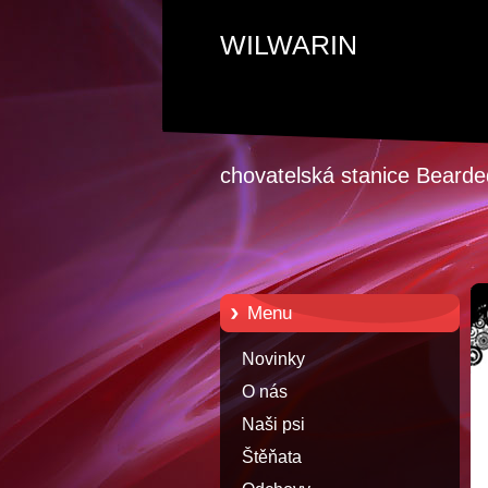
WILWARIN
chovatelská stanice Bearded
Menu
Novinky
O nás
Naši psi
Štěňata