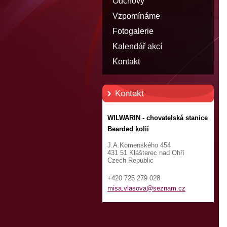
Odchovy
Vzpomínáme
Fotogalerie
Kalendář akcí
Kontakt
Kontakt
WILWARIN - chovatelská stanice
Bearded kolií
J.A.Komenského 454
431 51 Klášterec nad Ohří
Czech Republic
+420 725 279 028
misa.vla
sova@sez
nam.cz