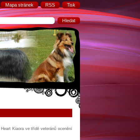
Mapa stránek
RSS
Tisk
 Heart Kiaora ve třídě veteránů ocenění