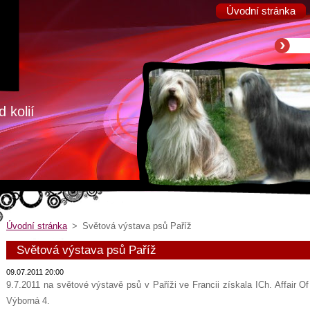
Úvodní stránka
 kolií
Úvodní stránka
>
Světová výstava psů Paříž
Světová výstava psů Paříž
09.07.2011 20:00
9.7.2011 na světové výstavě psů v Paříži ve Francii získala ICh. Affair Of
Výborná 4.