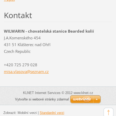
Kontakt
WILWARIN - chovatelská stanice Bearded kolií
J.A.Komenského 454
431 51 Klášterec nad Ohří
Czech Republic
+420 725 279 028
misa.vla
sova@sez
nam.cz
KLNET Internet Services © 2012 www.klnet.cz
Vytvořte si webové stránky zdarma!
Zobrazit:
Mobilní verzi
|
Standardní verzi