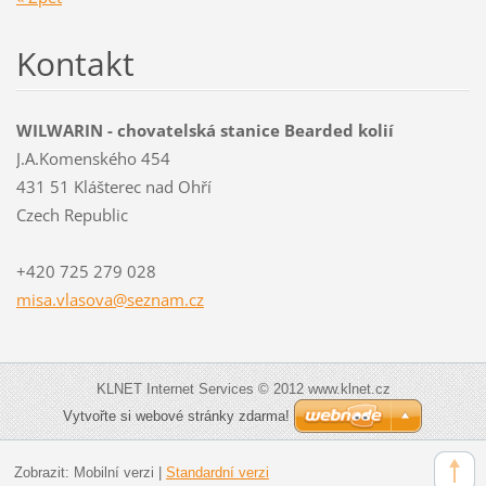
Kontakt
WILWARIN - chovatelská stanice Bearded kolií
J.A.Komenského 454
431 51 Klášterec nad Ohří
Czech Republic
+420 725 279 028
misa.vla
sova@sez
nam.cz
KLNET Internet Services © 2012 www.klnet.cz
Vytvořte si webové stránky zdarma!
Zobrazit:
Mobilní verzi
|
Standardní verzi