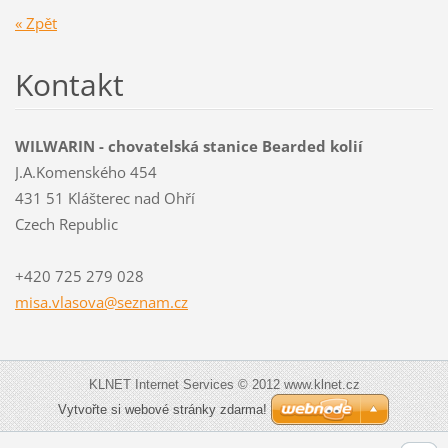
« Zpět
Kontakt
WILWARIN - chovatelská stanice Bearded kolií
J.A.Komenského 454
431 51 Klášterec nad Ohří
Czech Republic
+420 725 279 028
misa.vla
sova@sez
nam.cz
KLNET Internet Services © 2012 www.klnet.cz
Vytvořte si webové stránky zdarma!