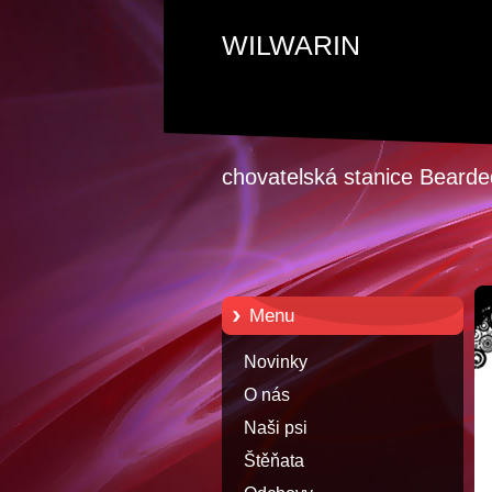
WILWARIN
chovatelská stanice Bearded
Menu
Novinky
O nás
Naši psi
Štěňata