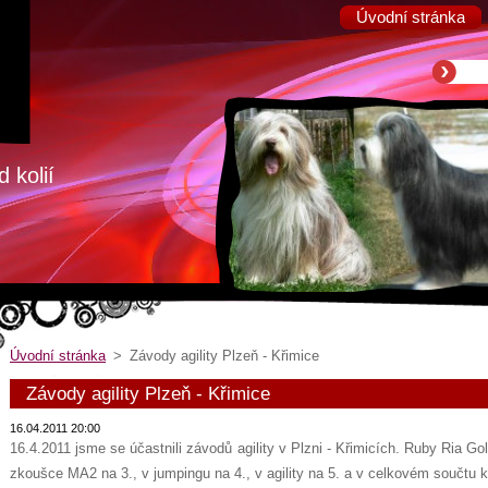
Úvodní stránka
 kolií
Úvodní stránka
>
Závody agility Plzeň - Křimice
Závody agility Plzeň - Křimice
16.04.2011 20:00
16.4.2011 jsme se účastnili závodů agility v Plzni - Křimicích. Ruby Ria G
zkoušce MA2 na 3., v jumpingu na 4., v agility na 5. a v celkovém součtu 