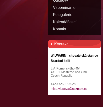
Odchovy
Vzpomínáme
Fotogalerie
Kalendář akcí
Kontakt
Kontakt
WILWARIN - chovatelská stanice
Bearded kolií
J.A.Komenského 454
431 51 Klášterec nad Ohří
Czech Republic
+420 725 279 028
misa.vla
sova@sez
nam.cz