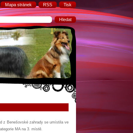
Mapa stránek
RSS
Tisk
old z Benešovské zahrady se umístila ve
kategorie MA na 3. místě.