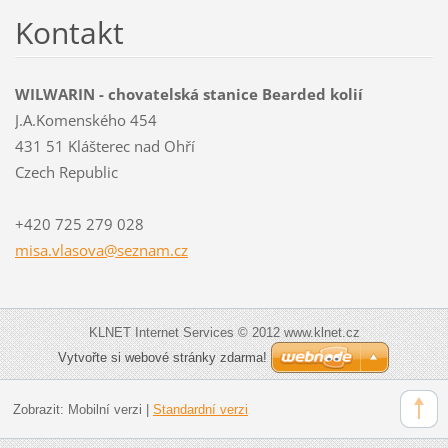
Kontakt
WILWARIN - chovatelská stanice Bearded kolií
J.A.Komenského 454
431 51 Klášterec nad Ohří
Czech Republic
+420 725 279 028
misa.vla
sova@sez
nam.cz
KLNET Internet Services © 2012 www.klnet.cz
Vytvořte si webové stránky zdarma!
Zobrazit:
Mobilní verzi
|
Standardní verzi