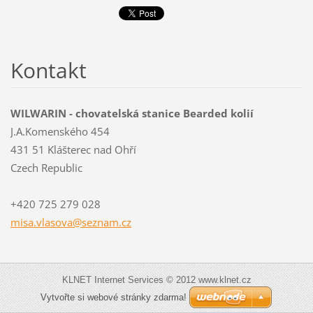
Kontakt
WILWARIN - chovatelská stanice Bearded kolií
J.A.Komenského 454
431 51 Klášterec nad Ohří
Czech Republic
+420 725 279 028
misa.vla
sova@sez
nam.cz
KLNET Internet Services © 2012 www.klnet.cz
Vytvořte si webové stránky zdarma!