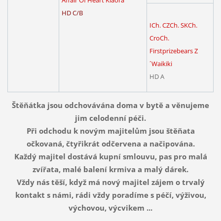
Affair Of Heart Kiaora
HD C/B
ICh. CZCh. SKCh.
CroCh.
Firstprizebears Z
´Waikiki
HD A
Štěňátka jsou odchovávána doma v bytě a věnujeme
jim celodenní péči.
Při odchodu k novým majitelům jsou štěňata
očkovaná, čtyřikrát odčervena a načipována.
Každý majitel dostává kupní smlouvu, pas pro malá
zvířata, malé balení krmiva a malý dárek.
Vždy nás těší, když má nový majitel zájem o trvalý
kontakt s námi, rádi vždy poradíme s péčí, výživou,
výchovou, výcvikem ...