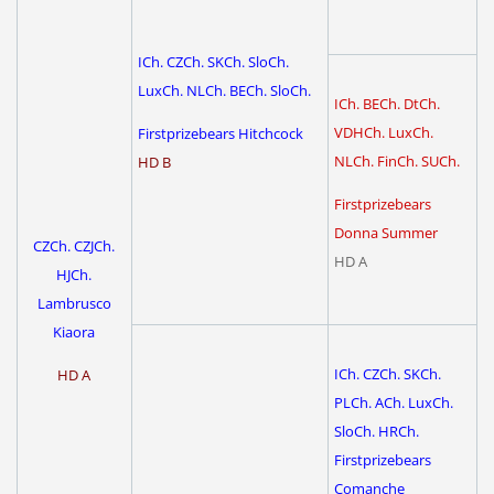
ICh. CZCh. SKCh. SloCh.
LuxCh. NLCh. BECh. SloCh.
ICh. BECh. DtCh.
VDHCh. LuxCh.
Firstprizebears Hitchcock
NLCh. FinCh. SUCh.
HD B
Firstprizebears
Donna Summer
CZCh. CZJCh.
HD A
HJCh.
Lambrusco
Kiaora
ICh. CZCh. SKCh.
HD A
PLCh. ACh. Lux
Ch.
SloCh. HRCh.
Firstprizebears
Comanche