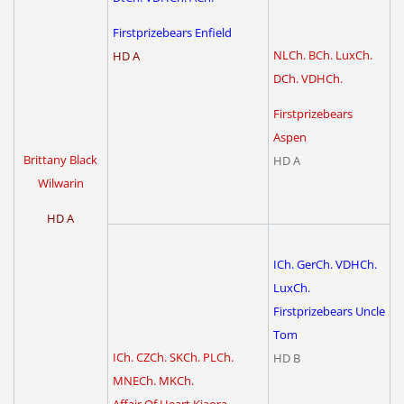
Firstprizebears Enfield
NLCh. BCh. LuxCh.
HD A
DCh. VDHCh.
Firstprizebears
Aspen
Brittany Black
HD A
Wilwarin
HD A
ICh.
GerCh. VDHCh.
LuxCh.
Firstprizebears Uncle
Tom
ICh. CZCh. SKCh. PLCh.
HD B
MNECh. MKCh.