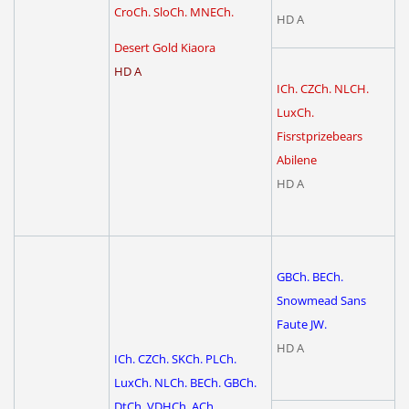
CroCh. SloCh. MNECh.
HD A
Desert Gold Kiaora
HD A
ICh. CZCh. NLCH.
LuxCh.
Fisrstprizebears
Abilene
HD A
GBCh. BECh.
Snowmead Sans
Faute JW.
HD A
ICh. CZCh. SKCh. PLCh.
LuxCh. NLCh. BECh. GBCh.
DtCh. VDHCh. ACh.