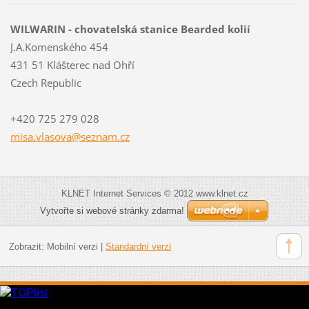
WILWARIN - chovatelská stanice Bearded kolií
J.A.Komenského 454
431 51 Klášterec nad Ohří
Czech Republic
+420 725 279 028
misa.vla
sova@sez
nam.cz
KLNET Internet Services © 2012 www.klnet.cz
Vytvořte si webové stránky zdarma!
Zobrazit:
Mobilní verzi
|
Standardní verzi