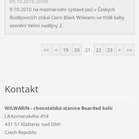
09.10.2010 20:00
9.10.2010 na mezinárodní výstavě psů v Českých
Budějovicích získal Cairo Black Wilwarin ve třídě baby
ocenění Velmi nadějný 2.
<<
<
19
20
21
22
23
>
>>
Kontakt
WILWARIN - chovatelská stanice Bearded kolií
J.A.Komenského 454
431 51 Klášterec nad Ohří
Czech Republic