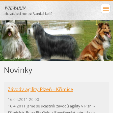
WILWARIN
chovatelská stanice Bearded kolií
Novinky
Závody agility Plzeň - Křimice
16.04.2011 20:00
16.4.2011 jsme se účastnili závodů agility v Plzni -
Křimicích. Ruby Ria Gold z Benešovské zahrady se